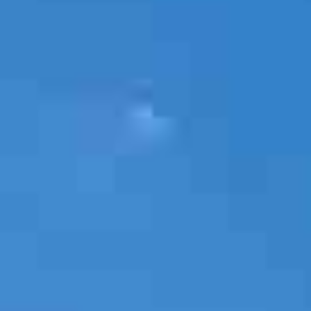
Getränke-Automaten
Snack-Automaten
Wasserspender
Füllprodukte
Wartung und Reparatur
Full-Service
Freiaufstellung