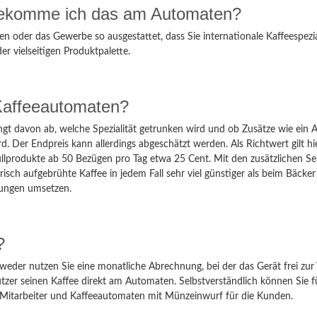
– bekomme ich das am Automaten?
n oder das Gewerbe so ausgestattet, dass Sie internationale Kaffeespezia
er vielseitigen Produktpalette.
Kaffeeautomaten?
hängt davon ab, welche Spezialität getrunken wird und ob Zusätze wie e
. Der Endpreis kann allerdings abgeschätzt werden. Als Richtwert gilt hie
Füllprodukte ab 50 Bezügen pro Tag etwa 25 Cent. Mit den zusätzlichen Se
frisch aufgebrühte Kaffee in jedem Fall sehr viel günstiger als beim Bäc
llungen umsetzen.
?
eder nutzen Sie eine monatliche Abrechnung, bei der das Gerät frei zur 
tzer seinen Kaffee direkt am Automaten. Selbstverständlich können Sie fü
ie Mitarbeiter und Kaffeeautomaten mit Münzeinwurf für die Kunden.