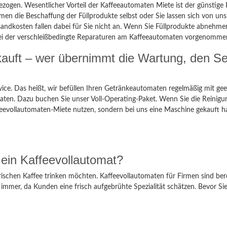
ezogen. Wesentlicher Vorteil der Kaffeeautomaten Miete ist der günstige
en die Beschaffung der Füllprodukte selbst oder Sie lassen sich von u
sandkosten fallen dabei für Sie nicht an. Wenn Sie Füllprodukte abnehm
ve, bei der verschleißbedingte Reparaturen am Kaffeeautomaten vorgenomm
auft – wer übernimmt die Wartung, den Ser
e. Das heißt, wir befüllen Ihren Getränkeautomaten regelmäßig mit g
ten. Dazu buchen Sie unser Voll-Operating-Paket. Wenn Sie die Reinig
Kaffeevollautomaten-Miete nutzen, sondern bei uns eine Maschine gekauft
 ein Kaffeevollautomat?
en frischen Kaffee trinken möchten. Kaffeevollautomaten für Firmen sind b
 immer, da Kunden eine frisch aufgebrühte Spezialität schätzen. Bevor S