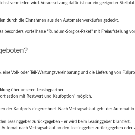
lichst vermieden wird. Voraussetzung dafür ist nur ein geeigneter Stellpla
den durch die Einnahmen aus den Automatenverkäufen gedeckt.
s besonders vorteilhafte "Rundum-Sorglos-Paket" mit Freiaufstellung vo
geboten?
, eine Voll- oder Teil-Wartungsvereinbarung und die Lieferung von Füllpr
klung über unseren Leasingpartner.
amortisation mit Restwert und Kaufoption“ möglich.
sten der Kaufpreis eingerechnet. Nach Vertragsablauf geht der Automat i
den Leasinggeber zurückgegeben - er wird beim Leasinggeber bilanziert.
er Automat nach Vertragsablauf an den Leasinggeber zurückgegeben ode