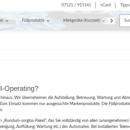
07121 / 915141
vCard
Tipps
en
Füllprodukte
Mietgeräte (Kurzzeit)
Servic
ll-Operating?
ngs hinaus. Wir übernehemen die Aufstellung, Betreuung, Wartung und Abr
 Zum Einsatz kommen nur ausgesuchte Markenprodukte. Die Füllprodukte
n.
in „Rundum-sorglos-Paket“, das Sie vollständig von allen (unangenehmen
gung, Auffüllung, Wartung etc.) der Automaten. Bei installierten Telemet