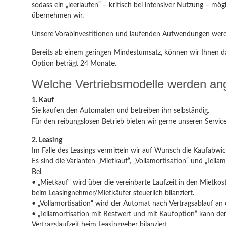
sodass ein „leerlaufen“ – kritisch bei intensiver Nutzung – mög
übernehmen wir.
Unsere Vorabinvestitionen und laufenden Aufwendungen wer
Bereits ab einem geringen Mindestumsatz, können wir Ihnen da
Option beträgt 24 Monate.
Welche Vertriebsmodelle werden an
1. Kauf
Sie kaufen den Automaten und betreiben ihn selbständig.
Für den reibungslosen Betrieb bieten wir gerne unseren Service
2. Leasing
Im Falle des Leasings vermitteln wir auf Wunsch die Kaufabwic
Es sind die Varianten „Mietkauf“, „Vollamortisation“ und „Teil
Bei
• „Mietkauf“ wird über die vereinbarte Laufzeit in den Mietko
beim Leasingnehmer/Mietkäufer steuerlich bilanziert.
• „Vollamortisation“ wird der Automat nach Vertragsablauf an 
• „Teilamortisation mit Restwert und mit Kaufoption“ kann d
Vertragslaufzeit beim Leasinggeber bilanziert.