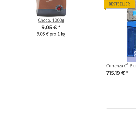
BESTSELLER
Choco, 1000g
Cr
9,05 €
*
9,05 € pro 1 kg
8,2
Currenza C² B
715,19 €
*