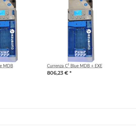
eamer, 700g
Topping, 10 x 800g
5,78 €
*
72,14 €
*
5 € pro 1 kg
9,02 € pro 1 kg
lue MDB
Currenza C² Blue MDB + EXE
806,23 €
*