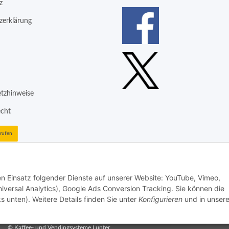
z
zerklärung
etzhinweise
echt
rrufen
den Einsatz folgender Dienste auf unserer Website: YouTube, Vimeo,
iversal Analytics), Google Ads Conversion Tracking. Sie können die
s unten). Weitere Details finden Sie unter
Konfigurieren
und in unsere
aktivieren
Status: Opt-Out-Cookie ist nicht gesetzt (Tracking aktiv)
aktivieren
Status: Opt-Out-Cookie ist nicht gesetzt (Tracking aktiv)
© Kaffee- und Vendingsysteme Lunter