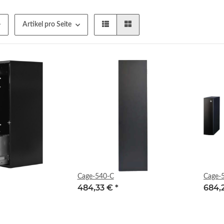
Artikel pro Seite
Cage-540-C
Cage-
484,33 €
*
684,