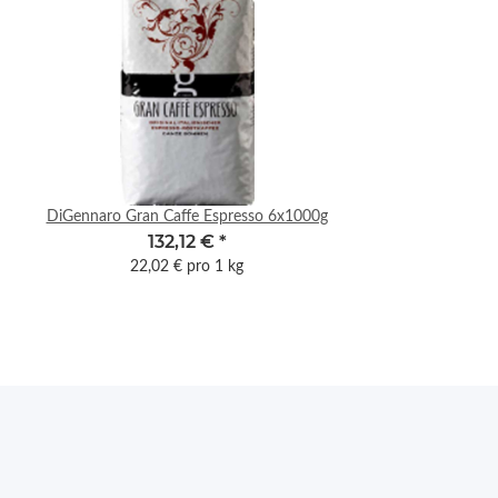
DiGennaro Gran Caffe Espresso 6x1000g
Karte Reset Filte
132,12 €
*
22,02 € pro 1 kg