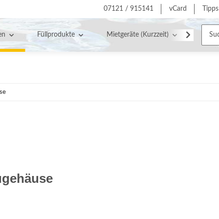
07121 / 915141
vCard
Tipps
en
Füllprodukte
Mietgeräte (Kurzzeit)
Servic
se
ugehäuse