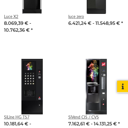
Luce X2
luce zero
8.069,39 € -
6.421,24 € -
11.548,95 €
*
10.762,36 €
*
SiLine HG TS7
SiVend CIS / CVS
10.181,64 € -
7.162,61 € -
14.131,25 €
*