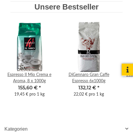
Unsere Bestseller
Espresso Il Mio Crema e
DiGennaro Gran Caffe
Sup
Aroma, 8 x 1000g
Espresso 6x1000g
155,60 €
*
132,12 €
*
19,45 € pro 1 kg
22,02 € pro 1 kg
Kategorien