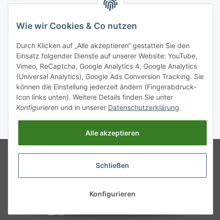
Wie wir Cookies & Co nutzen
Durch Klicken auf „Alle akzeptieren“ gestatten Sie den
Einsatz folgender Dienste auf unserer Website: YouTube,
Vimeo, ReCaptcha, Google Analytics 4, Google Analytics
(Universal Analytics), Google Ads Conversion Tracking. Sie
können die Einstellung jederzeit ändern (Fingerabdruck-
Icon links unten). Weitere Details finden Sie unter
Konfigurieren
und in unserer
Datenschutzerklärung
.
* Alle Preise inkl. gesetzlicher USt., zzgl.
Versand
Alle akzeptieren
Google Analytics deaktivieren
Status:
Powered by
JTL-Shop
Opt-Out-Cookie ist nicht gesetzt
Schließen
(Tracking aktiv)
Google Analytics deaktivieren
Status:
Opt-Out-Cookie ist nicht gesetzt
Konfigurieren
(Tracking aktiv)
© Kaffee- und Vendingsysteme
Lunter