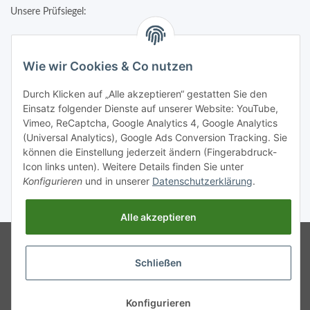
Unsere Prüfsiegel:
Wie wir Cookies & Co nutzen
Durch Klicken auf „Alle akzeptieren“ gestatten Sie den
Einsatz folgender Dienste auf unserer Website: YouTube,
Vimeo, ReCaptcha, Google Analytics 4, Google Analytics
(Universal Analytics), Google Ads Conversion Tracking. Sie
können die Einstellung jederzeit ändern (Fingerabdruck-
Icon links unten). Weitere Details finden Sie unter
Konfigurieren
und in unserer
Datenschutzerklärung
.
* Alle Preise inkl. gesetzlicher USt., zzgl.
Versand
Alle akzeptieren
Google Analytics deaktivieren
Status:
Powered by
JTL-Shop
Opt-Out-Cookie ist nicht gesetzt
Schließen
(Tracking aktiv)
Google Analytics deaktivieren
Status:
Opt-Out-Cookie ist nicht gesetzt
Konfigurieren
(Tracking aktiv)