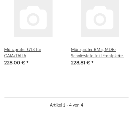
Münzprüfer G13 für
Münzprüfer RM5, MDB-
GAIA/TALIA
Schnittstelle, inkl.Frontplatte u
228,00 €
*
228,81 €
*
Kabel
Artikel 1 - 4 von 4