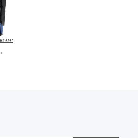
enleser
€
*