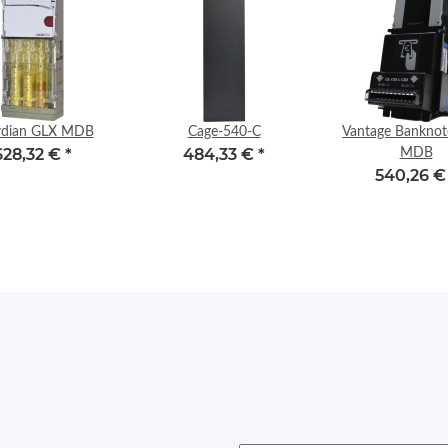
rdian GLX MDB
Cage-540-C
Vantage Banknot
628,32 €
*
484,33 €
*
MDB
540,26 