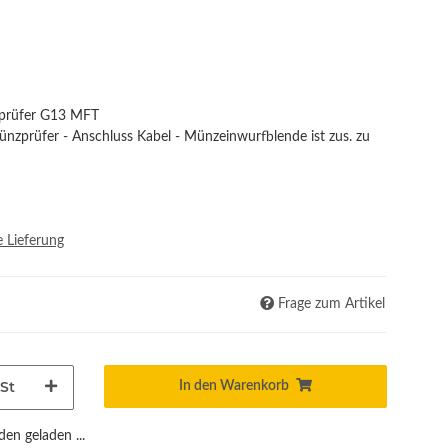
zprüfer G13 MFT
nzprüfer - Anschluss Kabel - Münzeinwurfblende ist zus. zu
e Lieferung
Frage zum Artikel
St
In den Warenkorb
n geladen ...