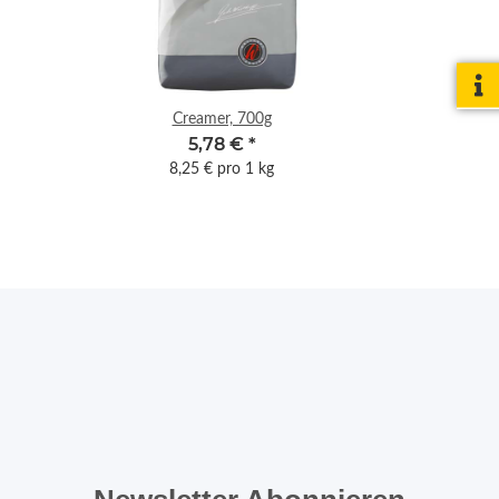
Creamer, 700g
D
5,78 €
*
8,25 € pro 1 kg