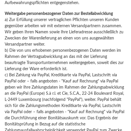
Aufbewahrungspflichten entgegenstehen.
Weitergabe personenbezogener Daten zur Bestellabwicklung
a) Zur Erfüllung unserer vertraglichen Pflichten unseren Kunden
gegenüber arbeiten wir mit externen Versandpartnern zusammen.
Wir geben Ihren Namen sowie Ihre Lieferadresse ausschließlich zu
Zwecken der Warenlieferung an einen von uns ausgewählten
Versandpartner weiter.
b) Die von uns erhobenen personenbezogenen Daten werden im
Rahmen der Vertragsabwicklung an das mit der Lieferung
beauftragte Transportunternehmen weitergegeben, soweit dies zur
Lieferung der Ware erforderlich ist.
c) Bei Zahlung via PayPal, Kreditkarte via PayPal, Lastschrift via
PayPal oder – falls angeboten - "Kauf auf Rechnung" via PayPal
geben wir Ihre Zahlungsdaten im Rahmen der Zahlungsabwicklung
an die PayPal (Europe) S.à r.l. et Cie, S.C.A., 22-24 Boulevard Royal,
L-2449 Luxembourg (nachfolgend "PayPal"), weiter. PayPal behält
sich für die Zahlungsmethoden Kreditkarte via PayPal, Lastschrift
via PayPal oder – falls angeboten - "Kauf auf Rechnung" via PayPal
die Durchführung einer Bonitätsauskunft vor. Das Ergebnis der
Bonitätsprüfung in Bezug auf die statistische
Zahlungsausfallwahrscheinlichkeit verwendet PayPal zum Zwecke