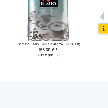
Espresso Il Mio Crema e Aroma, 8 x 1000g
Kart
155,60 €
*
19,45 € pro 1 kg