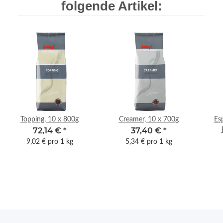
folgende Artikel:
Topping, 10 x 800g
Creamer, 10 x 700g
Es
72,14 €
*
37,40 €
*
9,02 € pro 1 kg
5,34 € pro 1 kg