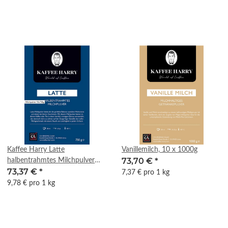
Kaffee Harry Latte
Vanillemilch, 10 x 1000g
73,70 €
*
halbentrahmtes Milchpulver
73,37 €
*
10x750g.
7,37 € pro 1 kg
9,78 € pro 1 kg