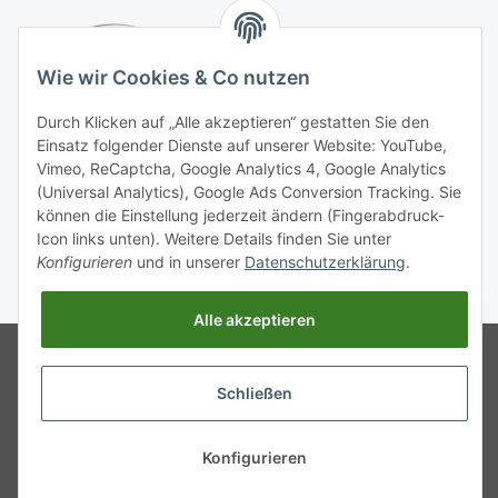
Wie wir Cookies & Co nutzen
Durch Klicken auf „Alle akzeptieren“ gestatten Sie den
Einsatz folgender Dienste auf unserer Website: YouTube,
Vimeo, ReCaptcha, Google Analytics 4, Google Analytics
(Universal Analytics), Google Ads Conversion Tracking. Sie
können die Einstellung jederzeit ändern (Fingerabdruck-
Icon links unten). Weitere Details finden Sie unter
Konfigurieren
und in unserer
Datenschutzerklärung
.
* Alle Preise inkl. gesetzlicher USt., zzgl.
Versand
Alle akzeptieren
Google Analytics deaktivieren
Status:
Powered by
JTL-Shop
Opt-Out-Cookie ist nicht gesetzt
Schließen
(Tracking aktiv)
Google Analytics deaktivieren
Status:
Opt-Out-Cookie ist nicht gesetzt
(Tracking aktiv)
Konfigurieren
© Kaffee- und Vendingsysteme
Lunter