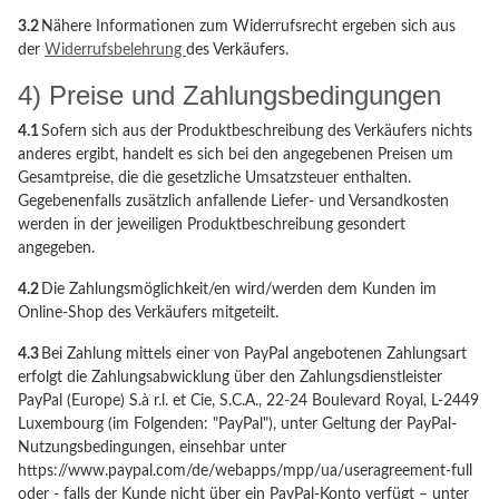
3.2
Nähere Informationen zum Widerrufsrecht ergeben sich aus
der
Widerrufsbelehrung
des Verkäufers.
4) Preise und Zahlungsbedingungen
4.1
Sofern sich aus der Produktbeschreibung des Verkäufers nichts
anderes ergibt, handelt es sich bei den angegebenen Preisen um
Gesamtpreise, die die gesetzliche Umsatzsteuer enthalten.
Gegebenenfalls zusätzlich anfallende Liefer- und Versandkosten
werden in der jeweiligen Produktbeschreibung gesondert
angegeben.
4.2
Die Zahlungsmöglichkeit/en wird/werden dem Kunden im
Online-Shop des Verkäufers mitgeteilt.
4.3
Bei Zahlung mittels einer von PayPal angebotenen Zahlungsart
erfolgt die Zahlungsabwicklung über den Zahlungsdienstleister
PayPal (Europe) S.à r.l. et Cie, S.C.A., 22-24 Boulevard Royal, L-2449
Luxembourg (im Folgenden: "PayPal"), unter Geltung der PayPal-
Nutzungsbedingungen, einsehbar unter
https://www.paypal.com/de/webapps/mpp/ua/useragreement-full
oder - falls der Kunde nicht über ein PayPal-Konto verfügt – unter