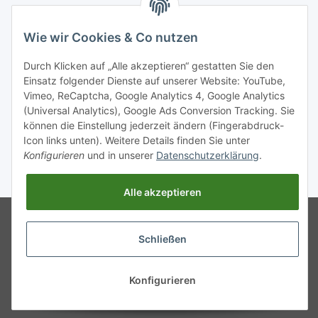
Wie wir Cookies & Co nutzen
Durch Klicken auf „Alle akzeptieren“ gestatten Sie den
Einsatz folgender Dienste auf unserer Website: YouTube,
Vimeo, ReCaptcha, Google Analytics 4, Google Analytics
(Universal Analytics), Google Ads Conversion Tracking. Sie
können die Einstellung jederzeit ändern (Fingerabdruck-
Icon links unten). Weitere Details finden Sie unter
Konfigurieren
und in unserer
Datenschutzerklärung
.
* Alle Preise inkl. gesetzlicher USt., zzgl.
Versand
Alle akzeptieren
Google Analytics deaktivieren
Status:
Powered by
JTL-Shop
Opt-Out-Cookie ist nicht gesetzt
Schließen
(Tracking aktiv)
Google Analytics deaktivieren
Status:
Opt-Out-Cookie ist nicht gesetzt
Konfigurieren
(Tracking aktiv)
© Kaffee- und Vendingsysteme
Lunter