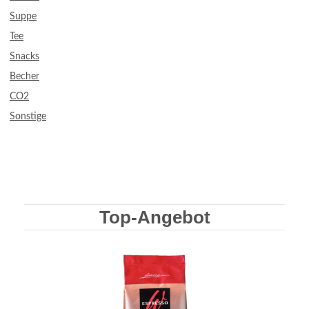
Suppe
Tee
Snacks
Becher
CO2
Sonstige
Top-Angebot