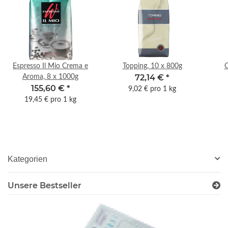
Espresso Il Mio Crema e
Topping, 10 x 800g
C
72,14 €
*
Aroma, 8 x 1000g
155,60 €
*
9,02 € pro 1 kg
19,45 € pro 1 kg
Kategorien
Unsere Bestseller