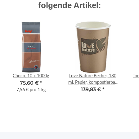
folgende Artikel:
Choco, 10 x 1000g
Love Nature Becher, 180
To
75,60 €
*
ml, Papier, kompostierbar,
139,83 €
*
2000 St
7,56 € pro 1 kg