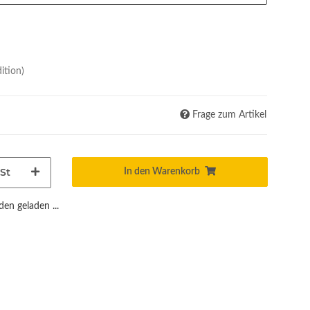
ition)
Frage zum Artikel
St
In den Warenkorb
n geladen ...