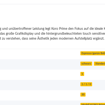
g und unübertroffener Leistung legt Koro Prime den Fokus auf die ideale 
 das große Grafikdisplay und die hintergrundbeleuchteten touch sensiti
zu verstehen, dass seine Ästhetik jeden modernen Aufstellplatz ergänzt.
Espresso (ganze Boh
schwarz
Standar
1
1 / 1 / 0
30
Modell KORO Prim