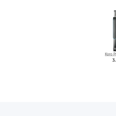
Koro P
3