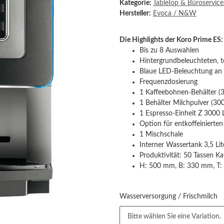
Kategorie:
TableTop & Büroservic
Hersteller:
Evoca / N&W
Die Highlights der Koro Prime ES:
Bis zu 8 Auswahlen
Hintergrundbeleuchteten, t
Blaue LED-Beleuchtung an
Frequenzdosierung
1 Kaffeebohnen-Behälter (3
1 Behälter Milchpulver (300
1 Espresso-Einheit Z 3000 L
Option für entkoffeinierten
1 Mischschale
Interner Wassertank 3,5 Lit
Produktivität: 50 Tassen Ka
H: 500 mm, B: 330 mm, T
Wasserversorgung / Frischmilch
Bitte wählen Sie eine Variation.