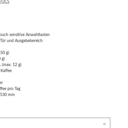
e/OCS
ouch sensitive Anwahltasten
 Tür und Ausgabebereich
50 g)
 g)
 (max. 12 g)
 Kaffee
er
ffee pro Tag
: 530 mm