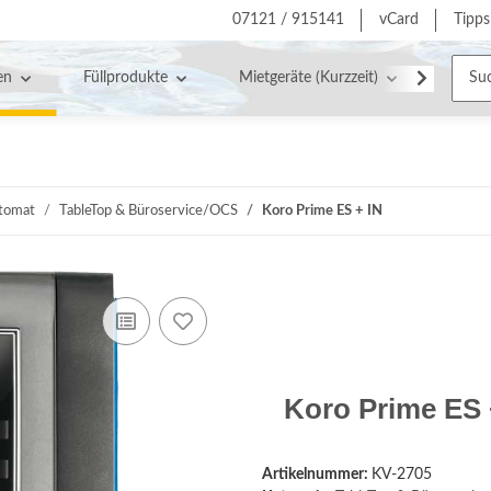
07121 / 915141
vCard
Tipps
en
Füllprodukte
Mietgeräte (Kurzzeit)
Servic
utomat
TableTop & Büroservice/OCS
Koro Prime ES + IN
Koro Prime ES 
Artikelnummer:
KV-2705