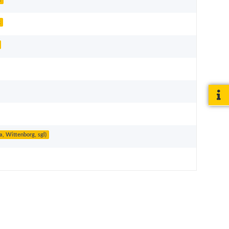
k
 Wittenborg, sgl)