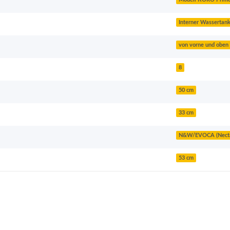
Interner Wassertan
von vorne und oben
8
50 cm
33 cm
N&W/EVOCA (Necta,
53 cm