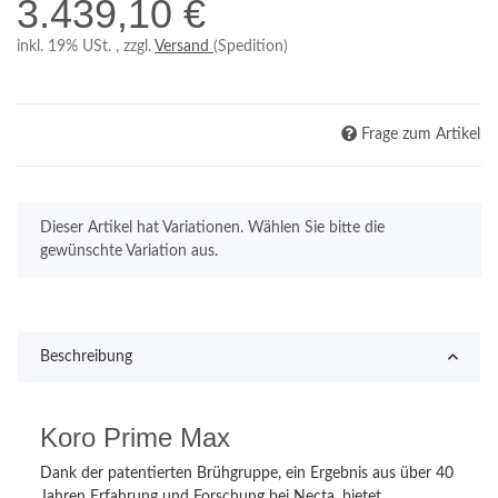
3.439,10 €
inkl. 19% USt. , zzgl.
Versand
(Spedition)
Frage zum Artikel
x
Dieser Artikel hat Variationen. Wählen Sie bitte die
gewünschte Variation aus.
Beschreibung
Koro Prime Max
Dank der patentierten Brühgruppe, ein Ergebnis aus über 40
Jahren Erfahrung und Forschung bei Necta, bietet