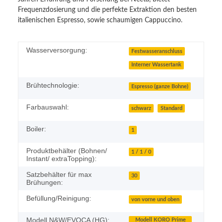
Frequenzdosierung und die perfekte Extraktion den besten
italienischen Espresso, sowie schaumigen Cappuccino.
Wasserversorgung:
Festwasseranschluss
Interner Wassertank
Brühtechnologie:
Espresso (ganze Bohne)
Farbauswahl:
schwarz
Standard
Boiler:
1
Produktbehälter (Bohnen/
1 / 1 / 0
Instant/ extraTopping):
Satzbehälter für max
30
Brühungen:
Befüllung/Reinigung:
von vorne und oben
Modell N&W/EVOCA (HG):
Modell KORO Prime