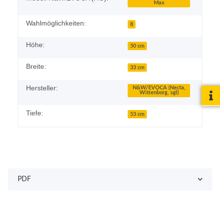
Max
Wahlmöglichkeiten:
8
Höhe:
50 cm
Breite:
33 cm
Hersteller:
N&W/EVOCA (Necta,
Wittenborg, sgl)
Tiefe:
53 cm
PDF