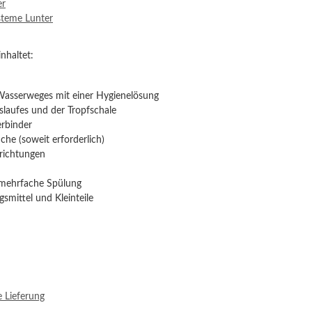
er
steme Lunter
nhaltet:
Wasserweges mit einer Hygienelösung
laufes und der Tropfschale
erbinder
he (soweit erforderlich)
nrichtungen
 mehrfache Spülung
gsmittel und Kleinteile
e Lieferung