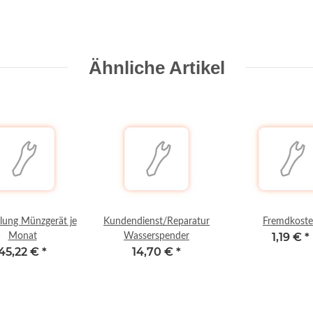
Ähnliche Artikel
llung Münzgerät je
Kundendienst/Reparatur
Fremdkost
1,19 €
*
Monat
Wasserspender
45,22 €
*
14,70 €
*