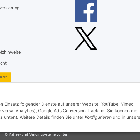
zerklärung
etzhinweise
echt
rrufen
den Einsatz folgender Dienste auf unserer Website: YouTube, Vimeo,
iversal Analytics), Google Ads Conversion Tracking. Sie können die
s unten). Weitere Details finden Sie unter
Konfigurieren
und in unsere
aktivieren
Status: Opt-Out-Cookie ist nicht gesetzt (Tracking aktiv)
aktivieren
Status: Opt-Out-Cookie ist nicht gesetzt (Tracking aktiv)
© Kaffee- und Vendingsysteme Lunter