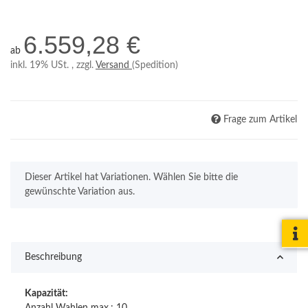
6.559,28 €
ab
inkl. 19% USt. , zzgl.
Versand
(Spedition)
Frage zum Artikel
x
Dieser Artikel hat Variationen. Wählen Sie bitte die
gewünschte Variation aus.
Beschreibung
Kapazität:
Anzahl Wahlen max.: 10