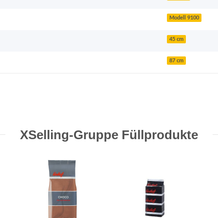
Modell 9100
45 cm
87 cm
XSelling-Gruppe Füllprodukte