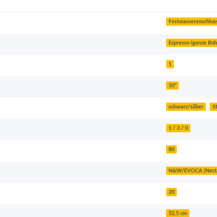
Festwasseranschlus
Espresso (ganze Boh
1
10"
schwarz/silber
S
1 / 3 / 0
80
N&W/EVOCA (Necta,
20
52,5 cm