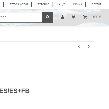
Kaffee-Global
Ratgeber
FAQ's
News
Kontakt
e/Dienstleistung
% Sonderangebote %
Hersteller
0,00 €
+ES/ES+FB