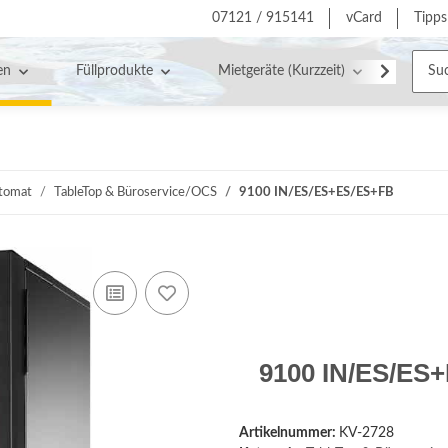
07121 / 915141
vCard
Tipps
en
Füllprodukte
Mietgeräte (Kurzzeit)
Servic
utomat
TableTop & Büroservice/OCS
9100 IN/ES/ES+ES/ES+FB
9100 IN/ES/ES
Artikelnummer:
KV-2728