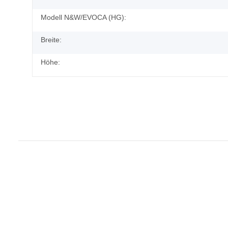
Modell N&W/EVOCA (HG):
Breite:
Höhe: