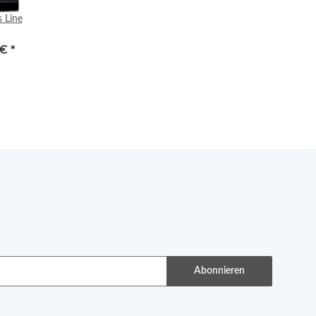
 Line
 €
*
Abonnieren