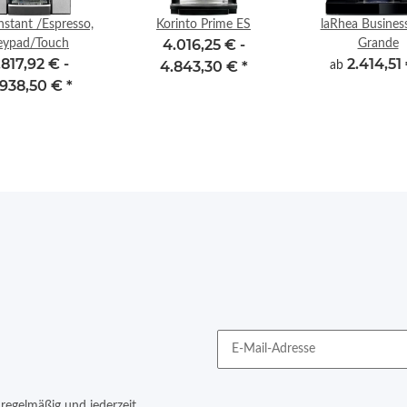
nstant /Espresso,
Korinto Prime ES
laRhea Business
4.016,25 € -
eypad/Touch
Grande
.817,92 € -
2.414,51
4.843,30 €
*
ab
.938,50 €
*
regelmäßig und jederzeit