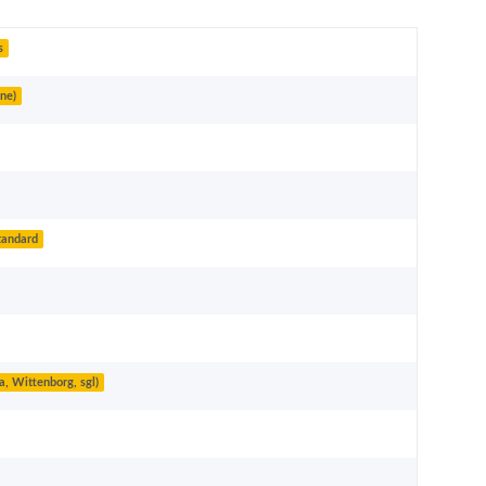
s
ne)
tandard
 Wittenborg, sgl)