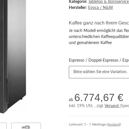
Kategorie:
TableTop & Büroservic
Hersteller:
Evoca / N&W
Kaffee ganz nach Ihrem Ges
Je nach Modell ermöglicht das fl
unterschiedlichen Kaffeequalitäte
und gemahlenem Kaffee
Espresso / Doppel-Espresso / Es
Bitte wählen Sie eine Variation.
6.774,67 €
ab
inkl. 19% USt. , zzgl.
Versand
(Sped
Lieferzeit:
5 - 7 Werktage
(Ausland)