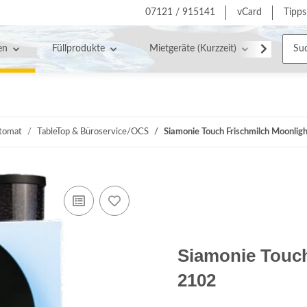
07121 / 915141
vCard
Tipps
en
Füllprodukte
Mietgeräte (Kurzzeit)
Servic
utomat
TableTop & Büroservice/OCS
Siamonie Touch Frischmilch Moonli
Siamonie Touch
2102