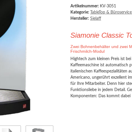
Artikelnummer:
KV-3051
Kategorie:
TableTop & Büroservic
Hersteller:
Sielaff
Siamonie Classic T
Zwei Bohnenbehälter und zwei Müh
Frischmilch-Modul
Hightech zum kleinen Preis ist be
Kaffeemaschine ist automatisch pf
italienischen Kaffeespezialitäten 
Americano, ungerührt exzellent 
für Ihre Mitarbeiter. Denn hier 
Funktionsliebe in jedem Detail. G
Komponenten: Das kommt dabei h