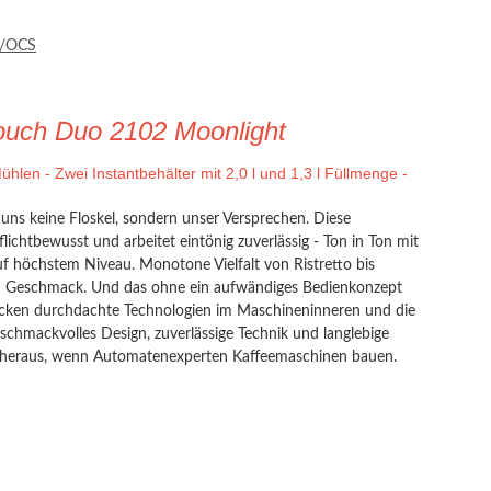
e/OCS
ouch Duo 2102 Moonlight
len - Zwei Instantbehälter mit 2,0 l und 1,3 l Füllmenge -
i uns keine Floskel, sondern unser Versprechen. Diese
lichtbewusst und arbeitet eintönig zuverlässig - Ton in Ton mit
auf höchstem Niveau. Monotone Vielfalt von Ristretto bis
im Geschmack. Und das ohne ein aufwändiges Bedienkonzept
stecken durchdachte Technologien im Maschineninneren und die
eschmackvolles Design, zuverlässige Technik und langlebige
eraus, wenn Automatenexperten Kaffeemaschinen bauen.