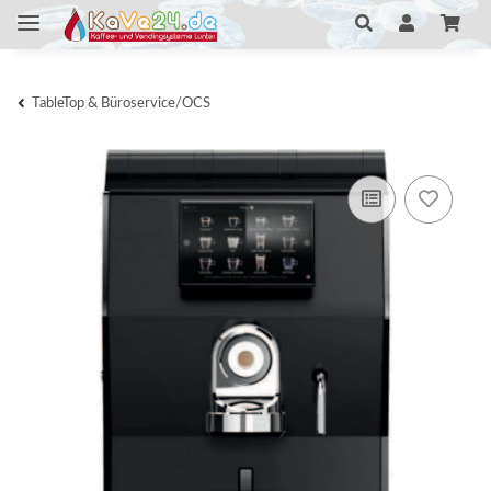
TableTop & Büroservice/OCS