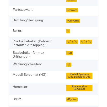
Farbauswahl:
schwarz
Befüllung/Reinigung:
von vorne
Boiler:
1
Produktbehälter (Bohnen/
1 / 3 / 0
0 / 5 / 0
Instant/ extraTopping):
Satzbehälter für max
120
Brühungen:
Wahlmöglichkeiten:
12
Modell Servomat (HG):
Modell Business
Line Doppio & Cup
Hersteller:
Rheavendor-
Servomat
Breite:
42,6 cm