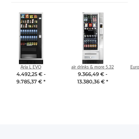
Aria L EVO
air drinks & more 5.32
Euro
4.492,25 € -
9.366,49 € -
9.785,37 €
*
13.380,36 €
*