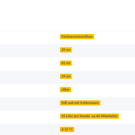
Festwasseranschluss
29 cm
41 cm
19 cm
silber
Still und mit Kohlensäure
45 Liter pro Stunde -ca.60 Mitarbeiter
4-15 °C