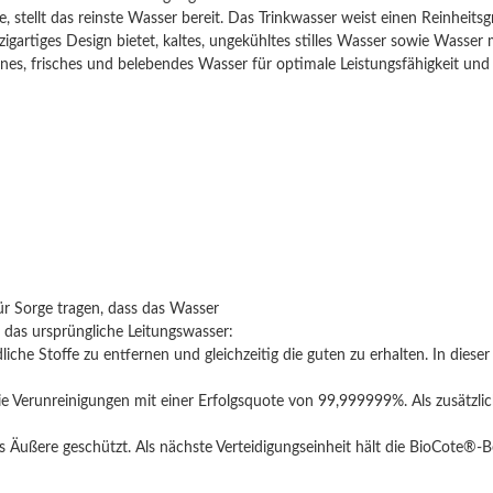
, stellt das reinste Wasser bereit. Das Trinkwasser weist einen Reinheit
gartiges Design bietet, kaltes, ungekühltes stilles Wasser sowie Wasser
es, frisches und belebendes Wasser für optimale Leistungsfähigkeit und K
ür Sorge tragen, dass das Wasser
s das ursprüngliche Leitungswasser:
hädliche Stoffe zu entfernen und gleichzeitig die guten zu erhalten. In d
ie Verunreinigungen mit einer Erfolgsquote von 99,999999%. Als zusätzl
as Äußere geschützt. Als nächste Verteidigungseinheit hält die BioCote®-