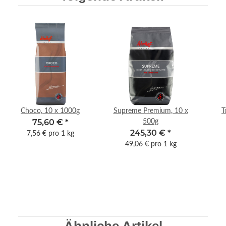
Choco, 10 x 1000g
Supreme Premium, 10 x
T
75,60 €
*
500g
245,30 €
*
7,56 € pro 1 kg
49,06 € pro 1 kg