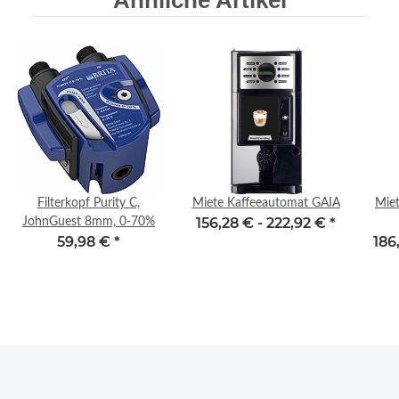
Ähnliche Artikel
Filterkopf Purity C,
Miete Kaffeeautomat GAIA
Miet
156,28 € -
222,92 €
*
JohnGuest 8mm, 0-70%
59,98 €
*
186