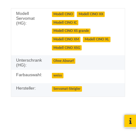
Modell
Modell CINO
Modell CINO XX
Servomat
(HG):
Modell CINO IC
Modell CINO XS grande
Modell CINO XM
Modell CINO XL
Modell CINO XSG
Unterschrank
Ohne Abwurf
(HG):
Farbauswahl:
weiss
Hersteller:
Servomat-Steigler