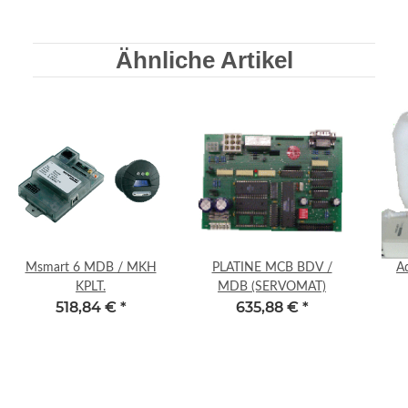
Ähnliche Artikel
Msmart 6 MDB / MKH
PLATINE MCB BDV /
A
KPLT.
MDB (SERVOMAT)
518,84 €
*
635,88 €
*