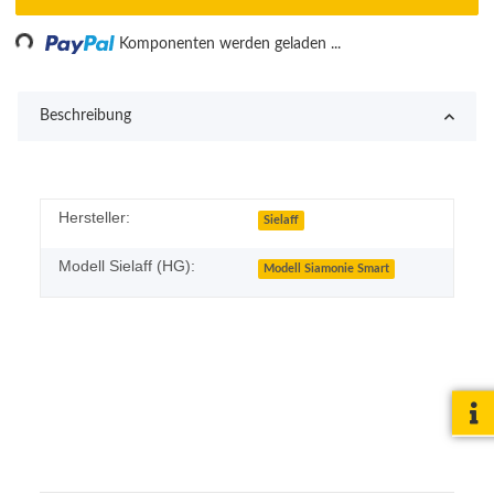
oading...
Komponenten werden geladen ...
Beschreibung
Hersteller:
Sielaff
Modell Sielaff (HG):
Modell Siamonie Smart