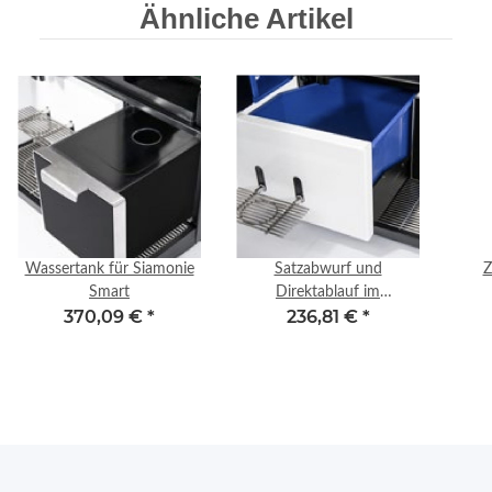
Ähnliche Artikel
Wassertank für Siamonie
Satzabwurf und
Z
Smart
Direktablauf im
370,09 €
*
236,81 €
*
Unterschrank für Siamonie
Smart