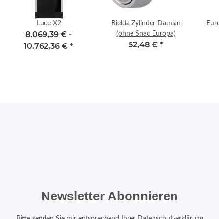
Luce X2
Rielda Zylinder Damian
Eur
8.069,39 € -
(ohne Snac Europa)
52,48 €
*
10.762,36 €
*
Newsletter Abonnieren
Bitte senden Sie mir entsprechend Ihrer
Datenschutzerklärung