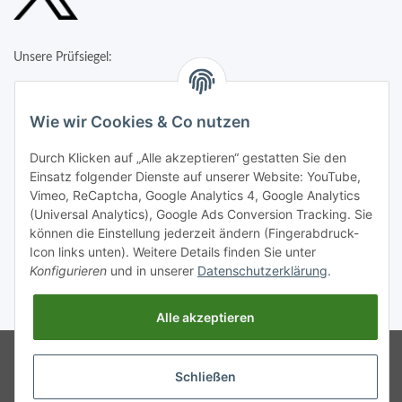
Unsere Prüfsiegel:
Wie wir Cookies & Co nutzen
Durch Klicken auf „Alle akzeptieren“ gestatten Sie den
Einsatz folgender Dienste auf unserer Website: YouTube,
Vimeo, ReCaptcha, Google Analytics 4, Google Analytics
(Universal Analytics), Google Ads Conversion Tracking. Sie
können die Einstellung jederzeit ändern (Fingerabdruck-
Icon links unten). Weitere Details finden Sie unter
Konfigurieren
und in unserer
Datenschutzerklärung
.
* Alle Preise inkl. gesetzlicher USt., zzgl.
Versand
Alle akzeptieren
Google Analytics deaktivieren
Status:
Powered by
JTL-Shop
Opt-Out-Cookie ist nicht gesetzt
Schließen
(Tracking aktiv)
Google Analytics deaktivieren
Status: